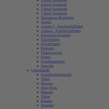
3-Insel Angebote
4-Insel Angebote
5-Insel Angebote
7-Insel Angebote
Marquesas Rundreise
Segeln
Aranui 5 - Frachtschifffahrt
Aranoa - Frachtschifffahrt
Kreuzfahrt Kombis
Tauchreisen
Privatcharter
Heiraten
Flitterwochen
Hotels
Kombinationen
Specials
Unterkünfte
|Gesellschaftsinseln|
Tahiti
Moorea
Bora Bora
Maupiti
Tahaa
Raiatea
Huahine