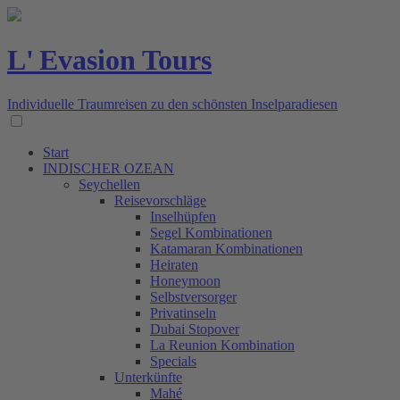
L' Evasion Tours
Individuelle Traumreisen zu den schönsten Inselparadiesen
Start
INDISCHER OZEAN
Seychellen
Reisevorschläge
Inselhüpfen
Segel Kombinationen
Katamaran Kombinationen
Heiraten
Honeymoon
Selbstversorger
Privatinseln
Dubai Stopover
La Reunion Kombination
Specials
Unterkünfte
Mahé