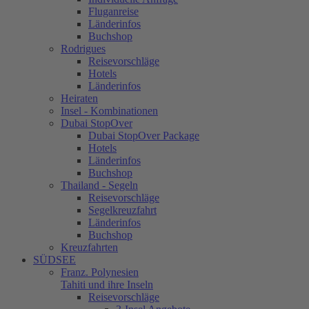
Fluganreise
Länderinfos
Buchshop
Rodrigues
Reisevorschläge
Hotels
Länderinfos
Heiraten
Insel - Kombinationen
Dubai StopOver
Dubai StopOver Package
Hotels
Länderinfos
Buchshop
Thailand - Segeln
Reisevorschläge
Segelkreuzfahrt
Länderinfos
Buchshop
Kreuzfahrten
SÜDSEE
Franz. Polynesien
Tahiti und ihre Inseln
Reisevorschläge