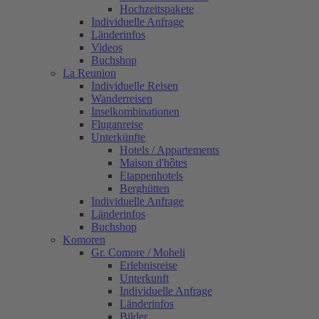
Hochzeitspakete
Individuelle Anfrage
Länderinfos
Videos
Buchshop
La Reunion
Individuelle Reisen
Wanderreisen
Inselkombinationen
Fluganreise
Unterkünfte
Hotels / Appartements
Maison d'hôtes
Etappenhotels
Berghütten
Individuelle Anfrage
Länderinfos
Buchshop
Komoren
Gr. Comore / Moheli
Erlebnisreise
Unterkunft
Individuelle Anfrage
Länderinfos
Bilder