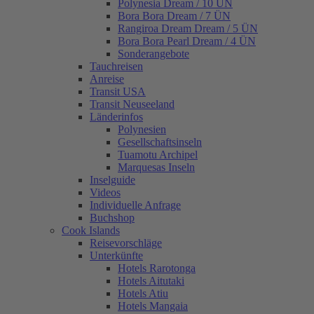
Polynesia Dream / 10 ÜN
Bora Bora Dream / 7 ÜN
Rangiroa Dream Dream / 5 ÜN
Bora Bora Pearl Dream / 4 ÜN
Sonderangebote
Tauchreisen
Anreise
Transit USA
Transit Neuseeland
Länderinfos
Polynesien
Gesellschaftsinseln
Tuamotu Archipel
Marquesas Inseln
Inselguide
Videos
Individuelle Anfrage
Buchshop
Cook Islands
Reisevorschläge
Unterkünfte
Hotels Rarotonga
Hotels Aitutaki
Hotels Atiu
Hotels Mangaia