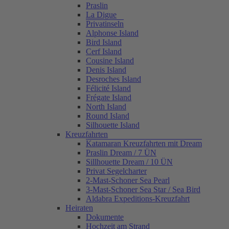
Praslin
La Digue
Privatinseln
Alphonse Island
Bird Island
Cerf Island
Cousine Island
Denis Island
Desroches Island
Félicité Island
Frégate Island
North Island
Round Island
Silhouette Island
Kreuzfahrten
Katamaran Kreuzfahrten mit Dream
Praslin Dream / 7 ÜN
Sillhouette Dream / 10 ÜN
Privat Segelcharter
2-Mast-Schoner Sea Pearl
3-Mast-Schoner Sea Star / Sea Bird
Aldabra Expeditions-Kreuzfahrt
Heiraten
Dokumente
Hochzeit am Strand