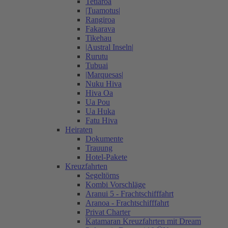
Tetiaroa
|Tuamotus|
Rangiroa
Fakarava
Tikehau
|Austral Inseln|
Rurutu
Tubuai
|Marquesas|
Nuku Hiva
Hiva Oa
Ua Pou
Ua Huka
Fatu Hiva
Heiraten
Dokumente
Trauung
Hotel-Pakete
Kreuzfahrten
Segeltörns
Kombi Vorschläge
Aranui 5 - Frachtschifffahrt
Aranoa - Frachtschifffahrt
Privat Charter
Katamaran Kreuzfahrten mit Dream