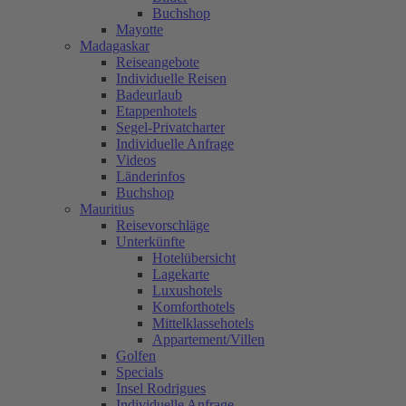
Buchshop
Mayotte
Madagaskar
Reiseangebote
Individuelle Reisen
Badeurlaub
Etappenhotels
Segel-Privatcharter
Individuelle Anfrage
Videos
Länderinfos
Buchshop
Mauritius
Reisevorschläge
Unterkünfte
Hotelübersicht
Lagekarte
Luxushotels
Komforthotels
Mittelklassehotels
Appartement/Villen
Golfen
Specials
Insel Rodrigues
Individuelle Anfrage