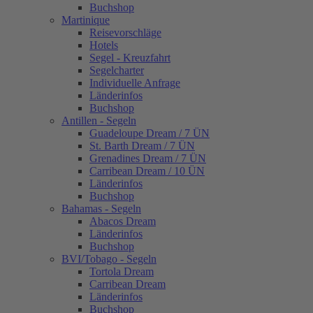
Buchshop
Martinique
Reisevorschläge
Hotels
Segel - Kreuzfahrt
Segelcharter
Individuelle Anfrage
Länderinfos
Buchshop
Antillen - Segeln
Guadeloupe Dream / 7 ÜN
St. Barth Dream / 7 ÜN
Grenadines Dream / 7 ÜN
Carribean Dream / 10 ÜN
Länderinfos
Buchshop
Bahamas - Segeln
Abacos Dream
Länderinfos
Buchshop
BVI/Tobago - Segeln
Tortola Dream
Carribean Dream
Länderinfos
Buchshop