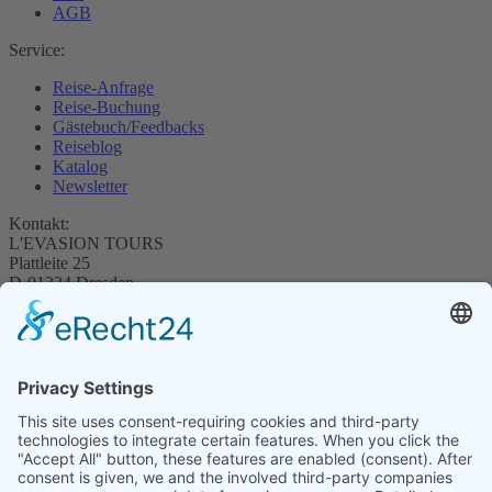
AGB
Service:
Reise-Anfrage
Reise-Buchung
Gästebuch/Feedbacks
Reiseblog
Katalog
Newsletter
Kontakt:
L'EVASION TOURS
Plattleite 25
D-01324 Dresden
Tel.: +49 351-8480846
info@evasion-tours.de