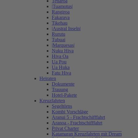
Tetiaroa
|Tuamotus|
Rangiroa
Fakarava
Tikehau
|Austral Inseln|
Rurutu
Tubuai
|Marquesas|
Nuku Hiva
Hiva Oa
Ua Pou
Ua Huka
Fatu Hiva
Heiraten
Dokumente
Trauung
Hotel-Pakete
Kreuzfahrten
Segeltörns
Kombi Vorschläge
Aranui 5 - Frachtschifffahrt
Aranoa - Frachtschifffahrt
Privat Charter
Katamaran Kreuzfahrten mit Dream