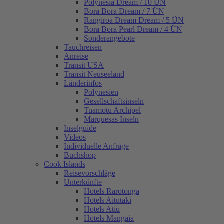
Polynesia Dream / 10 ÜN
Bora Bora Dream / 7 ÜN
Rangiroa Dream Dream / 5 ÜN
Bora Bora Pearl Dream / 4 ÜN
Sonderangebote
Tauchreisen
Anreise
Transit USA
Transit Neuseeland
Länderinfos
Polynesien
Gesellschaftsinseln
Tuamotu Archipel
Marquesas Inseln
Inselguide
Videos
Individuelle Anfrage
Buchshop
Cook Islands
Reisevorschläge
Unterkünfte
Hotels Rarotonga
Hotels Aitutaki
Hotels Atiu
Hotels Mangaia