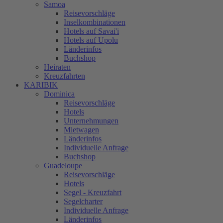
Samoa
Reisevorschläge
Inselkombinationen
Hotels auf Savai'i
Hotels auf Upolu
Länderinfos
Buchshop
Heiraten
Kreuzfahrten
KARIBIK
Dominica
Reisevorschläge
Hotels
Unternehmungen
Mietwagen
Länderinfos
Individuelle Anfrage
Buchshop
Guadeloupe
Reisevorschläge
Hotels
Segel - Kreuzfahrt
Segelcharter
Individuelle Anfrage
Länderinfos