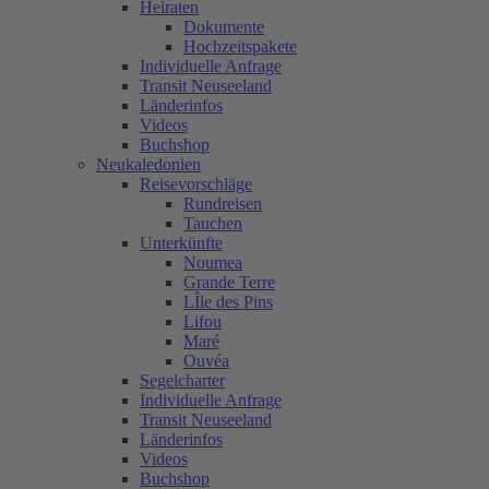
Heiraten
Dokumente
Hochzeitspakete
Individuelle Anfrage
Transit Neuseeland
Länderinfos
Videos
Buchshop
Neukaledonien
Reisevorschläge
Rundreisen
Tauchen
Unterkünfte
Noumea
Grande Terre
LÎle des Pins
Lifou
Maré
Ouvéa
Segelcharter
Individuelle Anfrage
Transit Neuseeland
Länderinfos
Videos
Buchshop