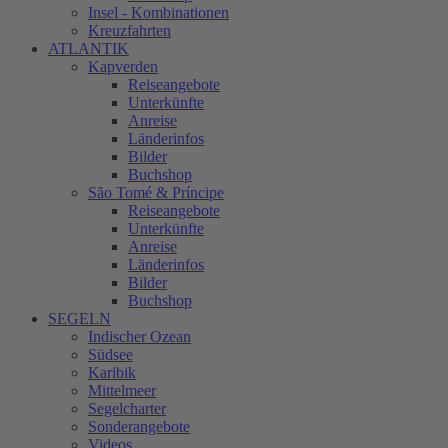
Insel - Kombinationen
Kreuzfahrten
ATLANTIK
Kapverden
Reiseangebote
Unterkünfte
Anreise
Länderinfos
Bilder
Buchshop
São Tomé & Príncipe
Reiseangebote
Unterkünfte
Anreise
Länderinfos
Bilder
Buchshop
SEGELN
Indischer Ozean
Südsee
Karibik
Mittelmeer
Segelcharter
Sonderangebote
Videos