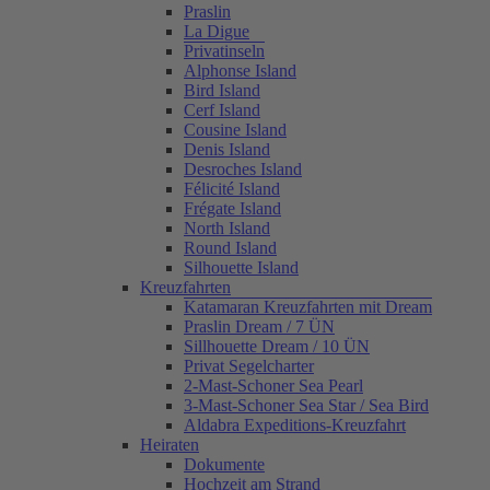
Praslin
La Digue
Privatinseln
Alphonse Island
Bird Island
Cerf Island
Cousine Island
Denis Island
Desroches Island
Félicité Island
Frégate Island
North Island
Round Island
Silhouette Island
Kreuzfahrten
Katamaran Kreuzfahrten mit Dream
Praslin Dream / 7 ÜN
Sillhouette Dream / 10 ÜN
Privat Segelcharter
2-Mast-Schoner Sea Pearl
3-Mast-Schoner Sea Star / Sea Bird
Aldabra Expeditions-Kreuzfahrt
Heiraten
Dokumente
Hochzeit am Strand