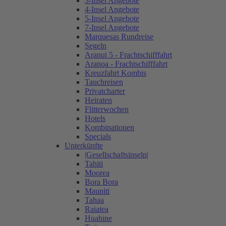
3-Insel Angebote
4-Insel Angebote
5-Insel Angebote
7-Insel Angebote
Marquesas Rundreise
Segeln
Aranui 5 - Frachtschifffahrt
Aranoa - Frachtschifffahrt
Kreuzfahrt Kombis
Tauchreisen
Privatcharter
Heiraten
Flitterwochen
Hotels
Kombinationen
Specials
Unterkünfte
|Gesellschaftsinseln|
Tahiti
Moorea
Bora Bora
Maupiti
Tahaa
Raiatea
Huahine