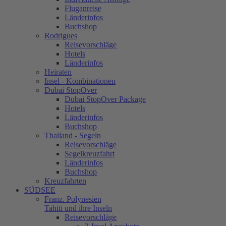
Fluganreise
Länderinfos
Buchshop
Rodrigues
Reisevorschläge
Hotels
Länderinfos
Heiraten
Insel - Kombinationen
Dubai StopOver
Dubai StopOver Package
Hotels
Länderinfos
Buchshop
Thailand - Segeln
Reisevorschläge
Segelkreuzfahrt
Länderinfos
Buchshop
Kreuzfahrten
SÜDSEE
Franz. Polynesien
Tahiti und ihre Inseln
Reisevorschläge