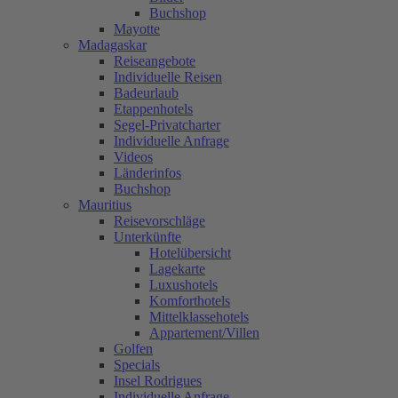
Buchshop
Mayotte
Madagaskar
Reiseangebote
Individuelle Reisen
Badeurlaub
Etappenhotels
Segel-Privatcharter
Individuelle Anfrage
Videos
Länderinfos
Buchshop
Mauritius
Reisevorschläge
Unterkünfte
Hotelübersicht
Lagekarte
Luxushotels
Komforthotels
Mittelklassehotels
Appartement/Villen
Golfen
Specials
Insel Rodrigues
Individuelle Anfrage