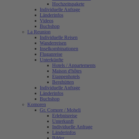
Hochzeitspakete
Individuelle Anfrage
Länderinfos
Videos
Buchshop
La Reunion
Individuelle Reisen
Wanderreisen
Inselkombinationen
Fluganreise
Unterkünfte
Hotels / Appartements
Maison d'hôtes
Etappenhotels
Berghütten
Individuelle Anfrage
Länderinfos
Buchshop
Komoren
Gr. Comore / Moheli
Erlebnisreise
Unterkunft
Individuelle Anfrage
Länderinfos
Bilder