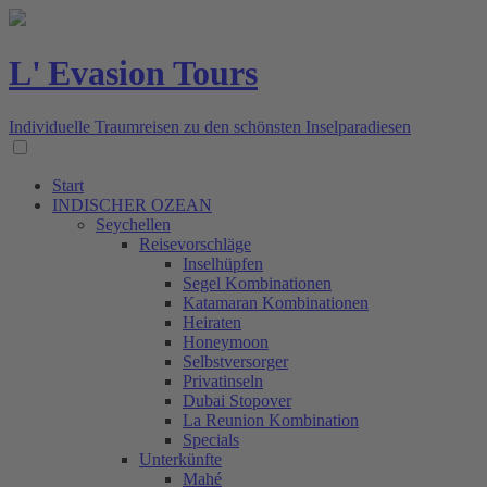
L' Evasion Tours
Individuelle Traumreisen zu den schönsten Inselparadiesen
Start
INDISCHER OZEAN
Seychellen
Reisevorschläge
Inselhüpfen
Segel Kombinationen
Katamaran Kombinationen
Heiraten
Honeymoon
Selbstversorger
Privatinseln
Dubai Stopover
La Reunion Kombination
Specials
Unterkünfte
Mahé