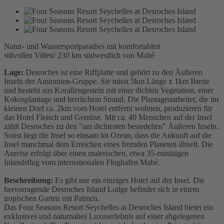
Natur- und Wassersportparadies mit komfortablen
stilvollen Villen/ 230 km südwestlich von Mahé
Lage:
Desroches ist eine Riffplatte und gehört zu den Äußeren
Inseln der Amiranten-Gruppe. Sie misst 5km Länge x 1km Breite
und besteht aus Korallengestein mit einer dichten Vegetation, einer
Kokosplantage und herrlichem Strand. Die Plantagenarbeiter, die im
kleinen Dorf ca. 2km vom Hotel entfernt wohnen, produzieren für
das Hotel Fleisch und Gemüse. Mit ca. 40 Menschen auf der Insel
zählt Desroches zu den "am dichtesten besiedelten" Äußeren Inseln.
Sonst liegt die Insel so einsam im Ozean, dass die Ankunft auf die
Insel manchmal dem Erreichen eines fremden Planeten ähnelt. Die
Anreise erfolgt über einen malerischen, etwa 35-minütigen
Inlandsflug vom internationalen Flughafen Mahé.
Beschreibung:
Es gibt nur ein einziges Hotel auf der Insel. Die
hervorragende Desroches Island Lodge befindet sich in einem
tropischen Garten mit Palmen.
Das Four Seasons Resort Seychelles at Desroches Island bietet ein
exklusives und naturnahes Luxuserlebnis auf einer abgelegenen