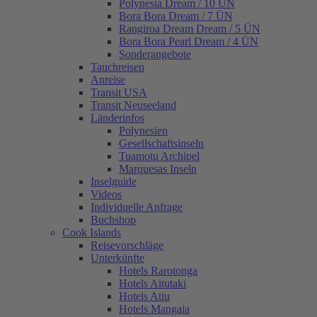
Polynesia Dream / 10 ÜN
Bora Bora Dream / 7 ÜN
Rangiroa Dream Dream / 5 ÜN
Bora Bora Pearl Dream / 4 ÜN
Sonderangebote
Tauchreisen
Anreise
Transit USA
Transit Neuseeland
Länderinfos
Polynesien
Gesellschaftsinseln
Tuamotu Archipel
Marquesas Inseln
Inselguide
Videos
Individuelle Anfrage
Buchshop
Cook Islands
Reisevorschläge
Unterkünfte
Hotels Rarotonga
Hotels Aitutaki
Hotels Atiu
Hotels Mangaia