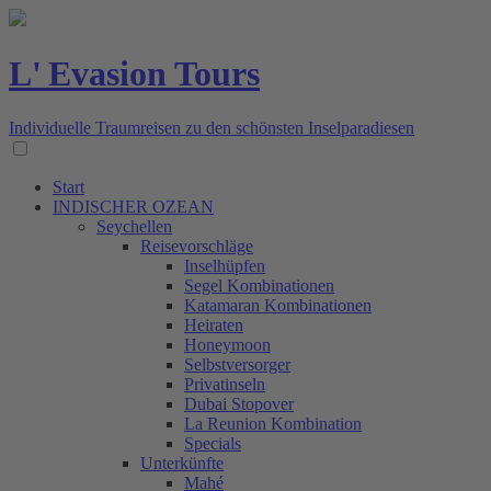
L' Evasion Tours
Individuelle Traumreisen zu den schönsten Inselparadiesen
Start
INDISCHER OZEAN
Seychellen
Reisevorschläge
Inselhüpfen
Segel Kombinationen
Katamaran Kombinationen
Heiraten
Honeymoon
Selbstversorger
Privatinseln
Dubai Stopover
La Reunion Kombination
Specials
Unterkünfte
Mahé