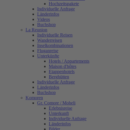
Hochzeitspakete
Individuelle Anfrage
Länderinfos
Videos
Buchshop
La Reunion
Individuelle Reisen
Wanderreisen
Inselkombinationen
Fluganreise
Unterkünfte
Hotels / Appartements
Maison d'hôtes
Etappenhotels
Berghütten
Individuelle Anfrage
Länderinfos
Buchshop
Komoren
Gr. Comore / Moheli
Erlebnisreise
Unterkunft
Individuelle Anfrage
Länderinfos
Bilder