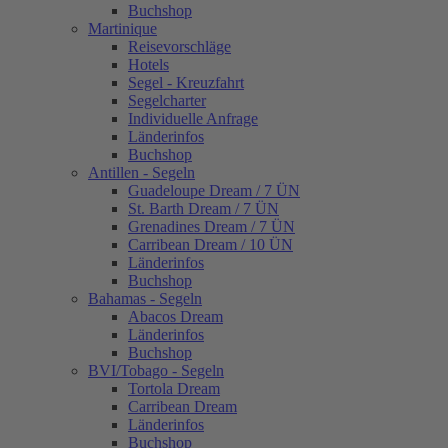
Buchshop
Martinique
Reisevorschläge
Hotels
Segel - Kreuzfahrt
Segelcharter
Individuelle Anfrage
Länderinfos
Buchshop
Antillen - Segeln
Guadeloupe Dream / 7 ÜN
St. Barth Dream / 7 ÜN
Grenadines Dream / 7 ÜN
Carribean Dream / 10 ÜN
Länderinfos
Buchshop
Bahamas - Segeln
Abacos Dream
Länderinfos
Buchshop
BVI/Tobago - Segeln
Tortola Dream
Carribean Dream
Länderinfos
Buchshop