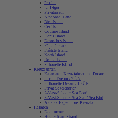
Praslin
La Digue
Privatinseln
Alphonse Island
Bird Island
Cerf Island
Cousine Island
Denis Island
Desroches Island
Félicité Island
Frégate Island
North Island
Round Island
Silhouette Island
Kreuzfahrten
Katamaran Kreuzfahrten mit Dream
Praslin Dream / 7 ÜN
Sillhouette Dream / 10 ÜN
Privat Segelcharter
2-Mast-Schoner Sea Pearl
3-Mast-Schoner Sea Star / Sea Bird
Aldabra Expeditions-Kreuzfahrt
Heiraten
Dokumente
Hochzeit am Strand