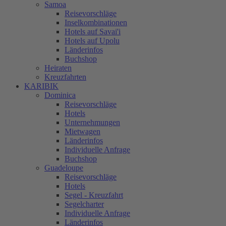
Samoa
Reisevorschläge
Inselkombinationen
Hotels auf Savai'i
Hotels auf Upolu
Länderinfos
Buchshop
Heiraten
Kreuzfahrten
KARIBIK
Dominica
Reisevorschläge
Hotels
Unternehmungen
Mietwagen
Länderinfos
Individuelle Anfrage
Buchshop
Guadeloupe
Reisevorschläge
Hotels
Segel - Kreuzfahrt
Segelcharter
Individuelle Anfrage
Länderinfos