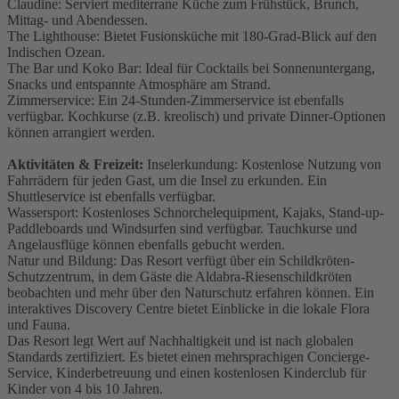
Claudine: Serviert mediterrane Küche zum Frühstück, Brunch,
Mittag- und Abendessen.
The Lighthouse: Bietet Fusionsküche mit 180-Grad-Blick auf den
Indischen Ozean.
The Bar und Koko Bar: Ideal für Cocktails bei Sonnenuntergang,
Snacks und entspannte Atmosphäre am Strand.
Zimmerservice: Ein 24-Stunden-Zimmerservice ist ebenfalls
verfügbar. Kochkurse (z.B. kreolisch) und private Dinner-Optionen
können arrangiert werden.
Aktivitäten & Freizeit:
Inselerkundung: Kostenlose Nutzung von
Fahrrädern für jeden Gast, um die Insel zu erkunden. Ein
Shuttleservice ist ebenfalls verfügbar.
Wassersport: Kostenloses Schnorchelequipment, Kajaks, Stand-up-
Paddleboards und Windsurfen sind verfügbar. Tauchkurse und
Angelausflüge können ebenfalls gebucht werden.
Natur und Bildung: Das Resort verfügt über ein Schildkröten-
Schutzzentrum, in dem Gäste die Aldabra-Riesenschildkröten
beobachten und mehr über den Naturschutz erfahren können. Ein
interaktives Discovery Centre bietet Einblicke in die lokale Flora
und Fauna.
Das Resort legt Wert auf Nachhaltigkeit und ist nach globalen
Standards zertifiziert. Es bietet einen mehrsprachigen Concierge-
Service, Kinderbetreuung und einen kostenlosen Kinderclub für
Kinder von 4 bis 10 Jahren.