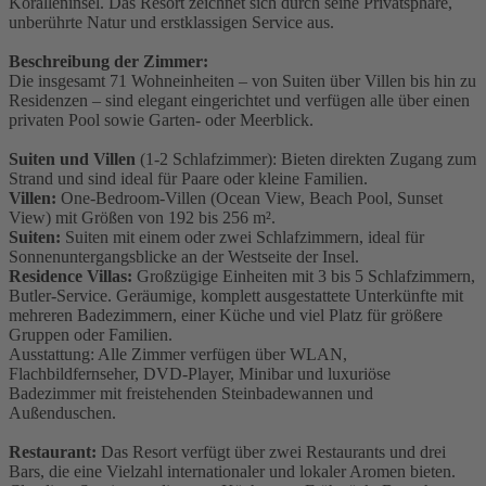
Koralleninsel. Das Resort zeichnet sich durch seine Privatsphäre,
unberührte Natur und erstklassigen Service aus.
Beschreibung der Zimmer:
Die insgesamt 71 Wohneinheiten – von Suiten über Villen bis hin zu
Residenzen – sind elegant eingerichtet und verfügen alle über einen
privaten Pool sowie Garten- oder Meerblick.
Suiten und Villen
(1-2 Schlafzimmer): Bieten direkten Zugang zum
Strand und sind ideal für Paare oder kleine Familien.
Villen:
One-Bedroom-Villen (Ocean View, Beach Pool, Sunset
View) mit Größen von 192 bis 256 m².
Suiten:
Suiten mit einem oder zwei Schlafzimmern, ideal für
Sonnenuntergangsblicke an der Westseite der Insel.
Residence Villas:
Großzügige Einheiten mit 3 bis 5 Schlafzimmern,
Butler-Service. Geräumige, komplett ausgestattete Unterkünfte mit
mehreren Badezimmern, einer Küche und viel Platz für größere
Gruppen oder Familien.
Ausstattung: Alle Zimmer verfügen über WLAN,
Flachbildfernseher, DVD-Player, Minibar und luxuriöse
Badezimmer mit freistehenden Steinbadewannen und
Außenduschen.
Restaurant:
Das Resort verfügt über zwei Restaurants und drei
Bars, die eine Vielzahl internationaler und lokaler Aromen bieten.