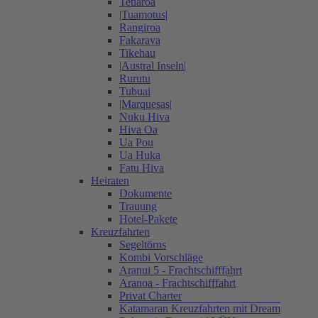
Tetiaroa
|Tuamotus|
Rangiroa
Fakarava
Tikehau
|Austral Inseln|
Rurutu
Tubuai
|Marquesas|
Nuku Hiva
Hiva Oa
Ua Pou
Ua Huka
Fatu Hiva
Heiraten
Dokumente
Trauung
Hotel-Pakete
Kreuzfahrten
Segeltörns
Kombi Vorschläge
Aranui 5 - Frachtschifffahrt
Aranoa - Frachtschifffahrt
Privat Charter
Katamaran Kreuzfahrten mit Dream