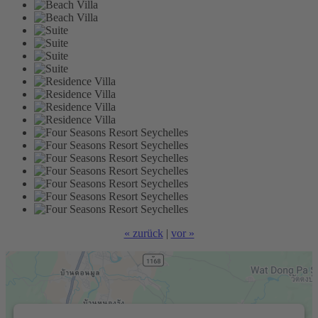
« zurück
|
vor »