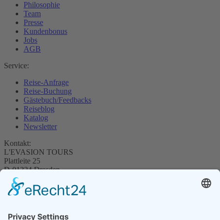
Philosophie
Team
Presse
Kundenbonus
Jobs
AGB
Service:
Reise-Anfrage
Reise-Buchung
Gästebuch/Feedbacks
Reiseblog
Katalog
Newsletter
Kontakt:
L'EVASION TOURS
Plattleite 25
D-01324 Dresden
Tel.: +49 351-8480846
info@evasion-tours.de