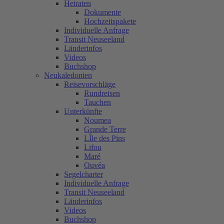
Heiraten
Dokumente
Hochzeitspakete
Individuelle Anfrage
Transit Neuseeland
Länderinfos
Videos
Buchshop
Neukaledonien
Reisevorschläge
Rundreisen
Tauchen
Unterkünfte
Noumea
Grande Terre
LÎle des Pins
Lifou
Maré
Ouvéa
Segelcharter
Individuelle Anfrage
Transit Neuseeland
Länderinfos
Videos
Buchshop