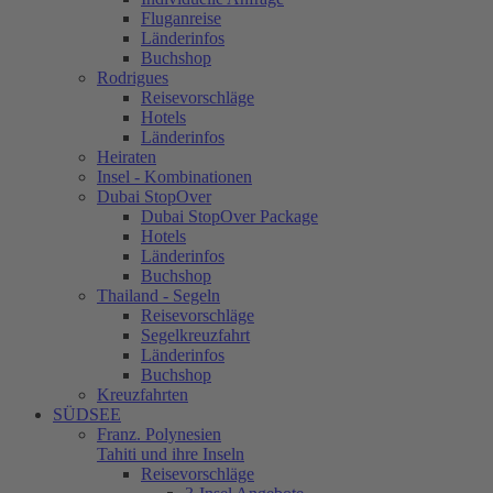
Fluganreise
Länderinfos
Buchshop
Rodrigues
Reisevorschläge
Hotels
Länderinfos
Heiraten
Insel - Kombinationen
Dubai StopOver
Dubai StopOver Package
Hotels
Länderinfos
Buchshop
Thailand - Segeln
Reisevorschläge
Segelkreuzfahrt
Länderinfos
Buchshop
Kreuzfahrten
SÜDSEE
Franz. Polynesien
Tahiti und ihre Inseln
Reisevorschläge