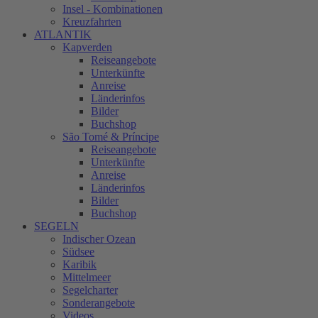
Insel - Kombinationen
Kreuzfahrten
ATLANTIK
Kapverden
Reiseangebote
Unterkünfte
Anreise
Länderinfos
Bilder
Buchshop
São Tomé & Príncipe
Reiseangebote
Unterkünfte
Anreise
Länderinfos
Bilder
Buchshop
SEGELN
Indischer Ozean
Südsee
Karibik
Mittelmeer
Segelcharter
Sonderangebote
Videos