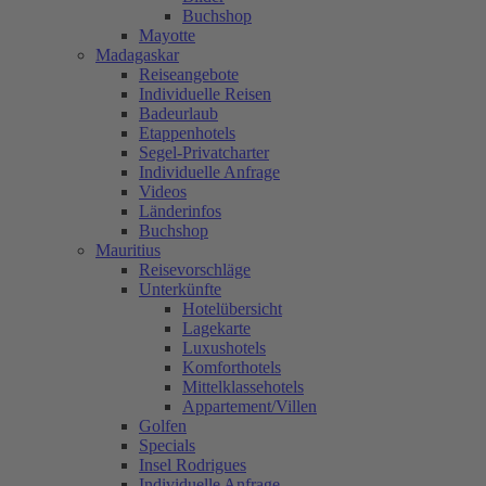
Buchshop
Mayotte
Madagaskar
Reiseangebote
Individuelle Reisen
Badeurlaub
Etappenhotels
Segel-Privatcharter
Individuelle Anfrage
Videos
Länderinfos
Buchshop
Mauritius
Reisevorschläge
Unterkünfte
Hotelübersicht
Lagekarte
Luxushotels
Komforthotels
Mittelklassehotels
Appartement/Villen
Golfen
Specials
Insel Rodrigues
Individuelle Anfrage