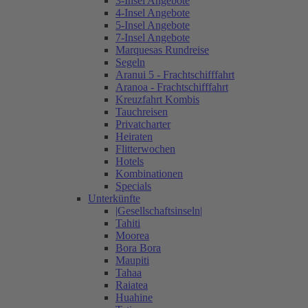
3-Insel Angebote
4-Insel Angebote
5-Insel Angebote
7-Insel Angebote
Marquesas Rundreise
Segeln
Aranui 5 - Frachtschifffahrt
Aranoa - Frachtschifffahrt
Kreuzfahrt Kombis
Tauchreisen
Privatcharter
Heiraten
Flitterwochen
Hotels
Kombinationen
Specials
Unterkünfte
|Gesellschaftsinseln|
Tahiti
Moorea
Bora Bora
Maupiti
Tahaa
Raiatea
Huahine