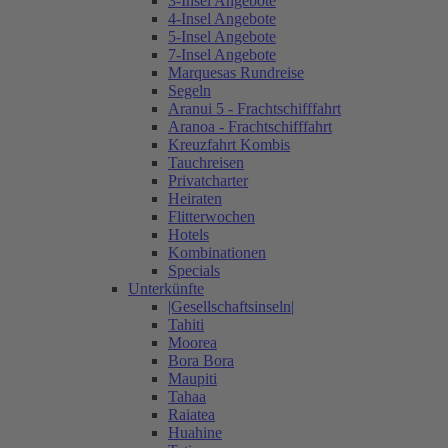
3-Insel Angebote
4-Insel Angebote
5-Insel Angebote
7-Insel Angebote
Marquesas Rundreise
Segeln
Aranui 5 - Frachtschifffahrt
Aranoa - Frachtschifffahrt
Kreuzfahrt Kombis
Tauchreisen
Privatcharter
Heiraten
Flitterwochen
Hotels
Kombinationen
Specials
Unterkünfte
|Gesellschaftsinseln|
Tahiti
Moorea
Bora Bora
Maupiti
Tahaa
Raiatea
Huahine