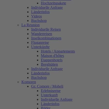
Hochzeitspakete
Individuelle Anfrage
Länderinfos
Videos
Buchshop
La Reunion
Individuelle Reisen
Wanderreisen
Inselkombinationen
Fluganreise
Unterkünfte
Hotels / Appartements
Maison d'hôtes
Etappenhotels
Berghütten
Individuelle Anfrage
Länderinfos
Buchshop
Komoren
Gr. Comore / Moheli
Erlebnisreise
Unterkunft
Individuelle Anfrage
Länderinfos
Bilder