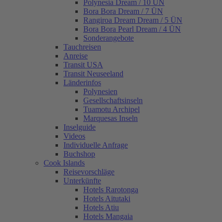
Polynesia Dream / 10 ÜN
Bora Bora Dream / 7 ÜN
Rangiroa Dream Dream / 5 ÜN
Bora Bora Pearl Dream / 4 ÜN
Sonderangebote
Tauchreisen
Anreise
Transit USA
Transit Neuseeland
Länderinfos
Polynesien
Gesellschaftsinseln
Tuamotu Archipel
Marquesas Inseln
Inselguide
Videos
Individuelle Anfrage
Buchshop
Cook Islands
Reisevorschläge
Unterkünfte
Hotels Rarotonga
Hotels Aitutaki
Hotels Atiu
Hotels Mangaia