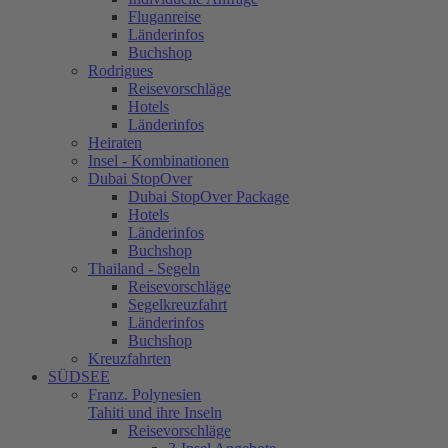
Fluganreise
Länderinfos
Buchshop
Rodrigues
Reisevorschläge
Hotels
Länderinfos
Heiraten
Insel - Kombinationen
Dubai StopOver
Dubai StopOver Package
Hotels
Länderinfos
Buchshop
Thailand - Segeln
Reisevorschläge
Segelkreuzfahrt
Länderinfos
Buchshop
Kreuzfahrten
SÜDSEE
Franz. Polynesien
Tahiti und ihre Inseln
Reisevorschläge