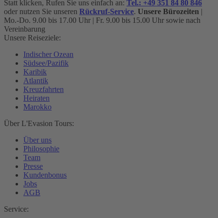
Statt klicken, Rufen Sie uns einfach an:
Tel.: +49 351 84 80 846
oder nutzen Sie unseren
Rückruf-Service
.
Unsere Bürozeiten
|
Mo.-Do. 9.00 bis 17.00 Uhr | Fr. 9.00 bis 15.00 Uhr sowie nach
Vereinbarung
Unsere Reiseziele:
Indischer Ozean
Südsee/Pazifik
Karibik
Atlantik
Kreuzfahrten
Heiraten
Marokko
Über L'Evasion Tours:
Über uns
Philosophie
Team
Presse
Kundenbonus
Jobs
AGB
Service: