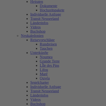
Heiraten
Dokumente
Hochzeitspakete
Individuelle Anfrage
Transit Neuseeland
Länderinfos
Videos
Buchshop
Neukaledonien
Reisevorschläge
Rundreisen
Tauchen
Unterkünfte
Noumea
Grande Terre
LÎle des Pins
Lifou
Maré
Ouvéa
Segelcharter
Individuelle Anfrage
Transit Neuseeland
Länderinfos
Videos
Buchshop