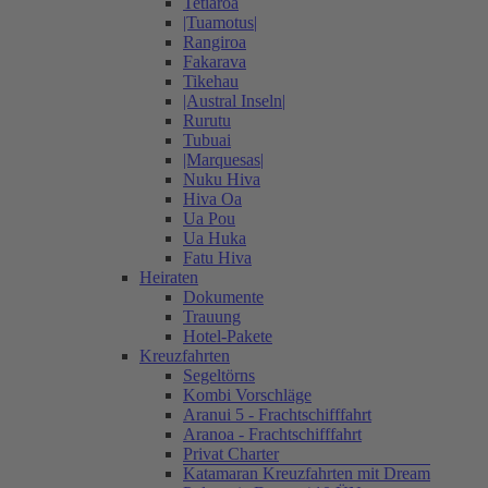
Tetiaroa
|Tuamotus|
Rangiroa
Fakarava
Tikehau
|Austral Inseln|
Rurutu
Tubuai
|Marquesas|
Nuku Hiva
Hiva Oa
Ua Pou
Ua Huka
Fatu Hiva
Heiraten
Dokumente
Trauung
Hotel-Pakete
Kreuzfahrten
Segeltörns
Kombi Vorschläge
Aranui 5 - Frachtschifffahrt
Aranoa - Frachtschifffahrt
Privat Charter
Katamaran Kreuzfahrten mit Dream