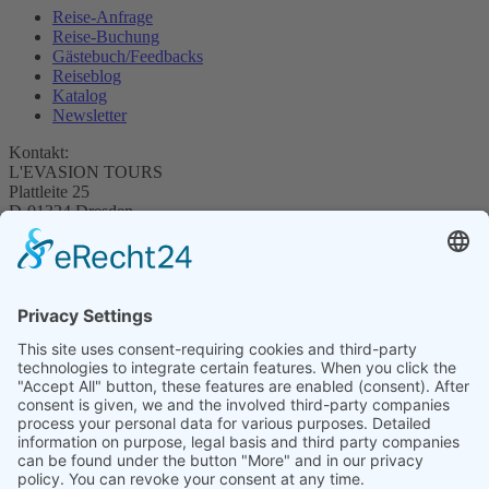
Reise-Anfrage
Reise-Buchung
Gästebuch/Feedbacks
Reiseblog
Katalog
Newsletter
Kontakt:
L'EVASION TOURS
Plattleite 25
D-01324 Dresden
Tel.: +49 351-8480846
info@evasion-tours.de