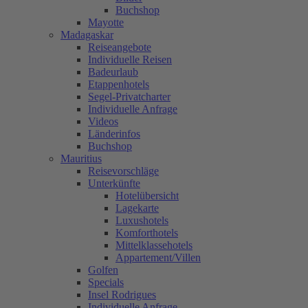
Buchshop
Mayotte
Madagaskar
Reiseangebote
Individuelle Reisen
Badeurlaub
Etappenhotels
Segel-Privatcharter
Individuelle Anfrage
Videos
Länderinfos
Buchshop
Mauritius
Reisevorschläge
Unterkünfte
Hotelübersicht
Lagekarte
Luxushotels
Komforthotels
Mittelklassehotels
Appartement/Villen
Golfen
Specials
Insel Rodrigues
Individuelle Anfrage