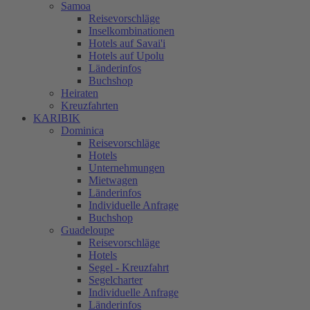
Samoa
Reisevorschläge
Inselkombinationen
Hotels auf Savai'i
Hotels auf Upolu
Länderinfos
Buchshop
Heiraten
Kreuzfahrten
KARIBIK
Dominica
Reisevorschläge
Hotels
Unternehmungen
Mietwagen
Länderinfos
Individuelle Anfrage
Buchshop
Guadeloupe
Reisevorschläge
Hotels
Segel - Kreuzfahrt
Segelcharter
Individuelle Anfrage
Länderinfos