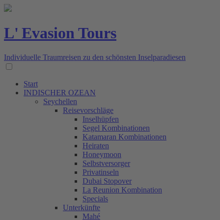
L' Evasion Tours
Individuelle Traumreisen zu den schönsten Inselparadiesen
Start
INDISCHER OZEAN
Seychellen
Reisevorschläge
Inselhüpfen
Segel Kombinationen
Katamaran Kombinationen
Heiraten
Honeymoon
Selbstversorger
Privatinseln
Dubai Stopover
La Reunion Kombination
Specials
Unterkünfte
Mahé