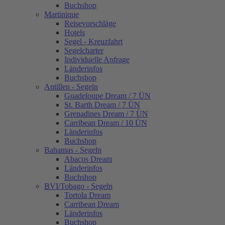
Buchshop
Martinique
Reisevorschläge
Hotels
Segel - Kreuzfahrt
Segelcharter
Individuelle Anfrage
Länderinfos
Buchshop
Antillen - Segeln
Guadeloupe Dream / 7 ÜN
St. Barth Dream / 7 ÜN
Grenadines Dream / 7 ÜN
Carribean Dream / 10 ÜN
Länderinfos
Buchshop
Bahamas - Segeln
Abacos Dream
Länderinfos
Buchshop
BVI/Tobago - Segeln
Tortola Dream
Carribean Dream
Länderinfos
Buchshop