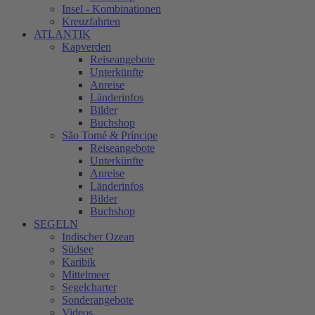
Insel - Kombinationen
Kreuzfahrten
ATLANTIK
Kapverden
Reiseangebote
Unterkünfte
Anreise
Länderinfos
Bilder
Buchshop
São Tomé & Príncipe
Reiseangebote
Unterkünfte
Anreise
Länderinfos
Bilder
Buchshop
SEGELN
Indischer Ozean
Südsee
Karibik
Mittelmeer
Segelcharter
Sonderangebote
Videos