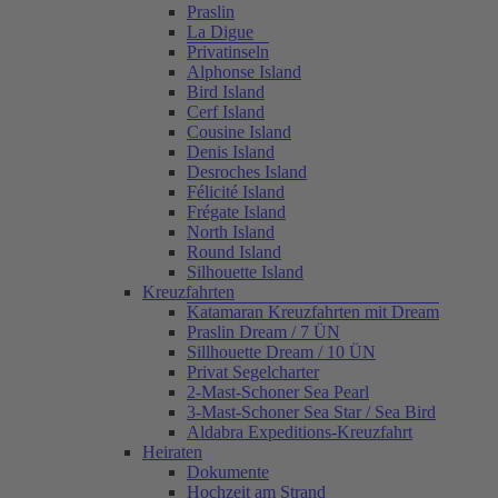
Praslin
La Digue
Privatinseln
Alphonse Island
Bird Island
Cerf Island
Cousine Island
Denis Island
Desroches Island
Félicité Island
Frégate Island
North Island
Round Island
Silhouette Island
Kreuzfahrten
Katamaran Kreuzfahrten mit Dream
Praslin Dream / 7 ÜN
Sillhouette Dream / 10 ÜN
Privat Segelcharter
2-Mast-Schoner Sea Pearl
3-Mast-Schoner Sea Star / Sea Bird
Aldabra Expeditions-Kreuzfahrt
Heiraten
Dokumente
Hochzeit am Strand