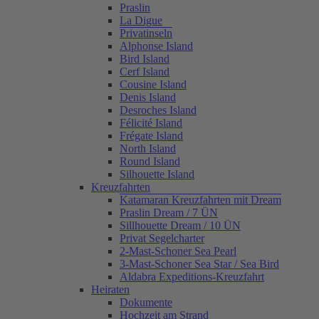
Praslin
La Digue
Privatinseln
Alphonse Island
Bird Island
Cerf Island
Cousine Island
Denis Island
Desroches Island
Félicité Island
Frégate Island
North Island
Round Island
Silhouette Island
Kreuzfahrten
Katamaran Kreuzfahrten mit Dream
Praslin Dream / 7 ÜN
Sillhouette Dream / 10 ÜN
Privat Segelcharter
2-Mast-Schoner Sea Pearl
3-Mast-Schoner Sea Star / Sea Bird
Aldabra Expeditions-Kreuzfahrt
Heiraten
Dokumente
Hochzeit am Strand