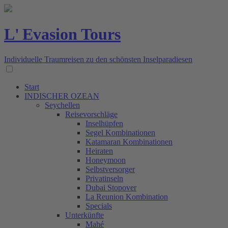
L' Evasion Tours
Individuelle Traumreisen zu den schönsten Inselparadiesen
Start
INDISCHER OZEAN
Seychellen
Reisevorschläge
Inselhüpfen
Segel Kombinationen
Katamaran Kombinationen
Heiraten
Honeymoon
Selbstversorger
Privatinseln
Dubai Stopover
La Reunion Kombination
Specials
Unterkünfte
Mahé