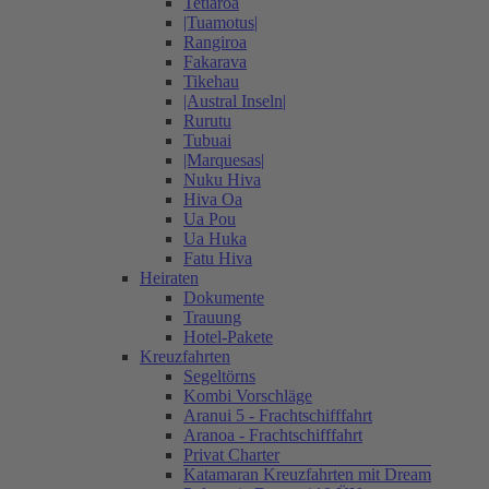
Tetiaroa
|Tuamotus|
Rangiroa
Fakarava
Tikehau
|Austral Inseln|
Rurutu
Tubuai
|Marquesas|
Nuku Hiva
Hiva Oa
Ua Pou
Ua Huka
Fatu Hiva
Heiraten
Dokumente
Trauung
Hotel-Pakete
Kreuzfahrten
Segeltörns
Kombi Vorschläge
Aranui 5 - Frachtschifffahrt
Aranoa - Frachtschifffahrt
Privat Charter
Katamaran Kreuzfahrten mit Dream