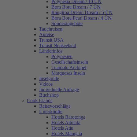
Polynesia Dream / 10 ÜN
Bora Bora Dream / 7 ÜN
Rangiroa Dream Dream / 5 ÜN
Bora Bora Pearl Dream / 4 ÜN
Sonderangebote
Tauchreisen
Anreise
Transit USA
Transit Neuseeland
Länderinfos
Polynesien
Gesellschaftsinseln
Tuamotu Archipel
Marquesas Inseln
Inselguide
Videos
Individuelle Anfrage
Buchshop
Cook Islands
Reisevorschläge
Unterkünfte
Hotels Rarotonga
Hotels Aitutaki
Hotels Atiu
Hotels Mangaia