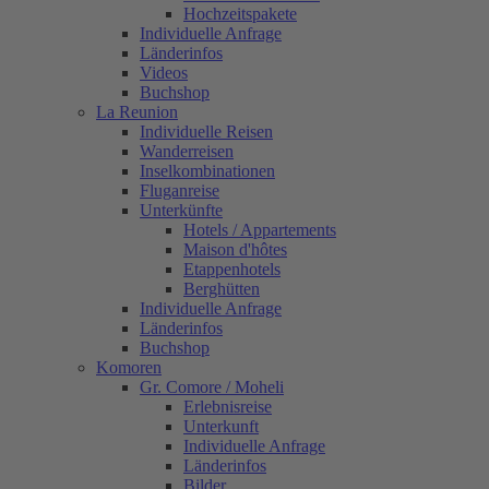
Hochzeitspakete
Individuelle Anfrage
Länderinfos
Videos
Buchshop
La Reunion
Individuelle Reisen
Wanderreisen
Inselkombinationen
Fluganreise
Unterkünfte
Hotels / Appartements
Maison d'hôtes
Etappenhotels
Berghütten
Individuelle Anfrage
Länderinfos
Buchshop
Komoren
Gr. Comore / Moheli
Erlebnisreise
Unterkunft
Individuelle Anfrage
Länderinfos
Bilder