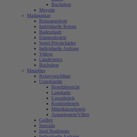
Buchshop
Mayotte
Madagaskar
Reiseangebote
Individuelle Reisen
Badeurlaub
Etappenhotels
Segel-Privatcharter
Individuelle Anfrage
Videos
Länderinfos
Buchshop
Mauritius
Reisevorschläge
Unterkünfte
Hotelübersicht
Lagekarte
Luxushotels
Komforthotels
Mittelklassehotels
Appartement/Villen
Golfen
Specials
Insel Rodrigues
Individuelle Anfrage