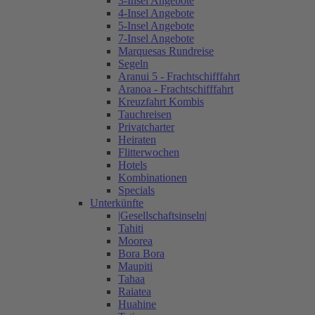
3-Insel Angebote
4-Insel Angebote
5-Insel Angebote
7-Insel Angebote
Marquesas Rundreise
Segeln
Aranui 5 - Frachtschifffahrt
Aranoa - Frachtschifffahrt
Kreuzfahrt Kombis
Tauchreisen
Privatcharter
Heiraten
Flitterwochen
Hotels
Kombinationen
Specials
Unterkünfte
|Gesellschaftsinseln|
Tahiti
Moorea
Bora Bora
Maupiti
Tahaa
Raiatea
Huahine