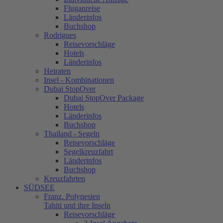
Fluganreise
Länderinfos
Buchshop
Rodrigues
Reisevorschläge
Hotels
Länderinfos
Heiraten
Insel - Kombinationen
Dubai StopOver
Dubai StopOver Package
Hotels
Länderinfos
Buchshop
Thailand - Segeln
Reisevorschläge
Segelkreuzfahrt
Länderinfos
Buchshop
Kreuzfahrten
SÜDSEE
Franz. Polynesien
Tahiti und ihre Inseln
Reisevorschläge