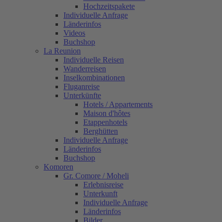
Hochzeitspakete
Individuelle Anfrage
Länderinfos
Videos
Buchshop
La Reunion
Individuelle Reisen
Wanderreisen
Inselkombinationen
Fluganreise
Unterkünfte
Hotels / Appartements
Maison d'hôtes
Etappenhotels
Berghütten
Individuelle Anfrage
Länderinfos
Buchshop
Komoren
Gr. Comore / Moheli
Erlebnisreise
Unterkunft
Individuelle Anfrage
Länderinfos
Bilder