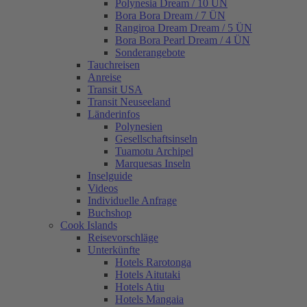
Polynesia Dream / 10 ÜN
Bora Bora Dream / 7 ÜN
Rangiroa Dream Dream / 5 ÜN
Bora Bora Pearl Dream / 4 ÜN
Sonderangebote
Tauchreisen
Anreise
Transit USA
Transit Neuseeland
Länderinfos
Polynesien
Gesellschaftsinseln
Tuamotu Archipel
Marquesas Inseln
Inselguide
Videos
Individuelle Anfrage
Buchshop
Cook Islands
Reisevorschläge
Unterkünfte
Hotels Rarotonga
Hotels Aitutaki
Hotels Atiu
Hotels Mangaia