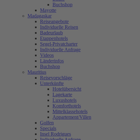
Buchshop
Mayotte
Madagaskar
Reiseangebote
Individuelle Reisen
Badeurlaub
Etappenhotels
Segel-Privatcharter
Individuelle Anfrage
Videos
Länderinfos
Buchshop
Mauritius
Reisevorschläge
Unterkünfte
Hotelübersicht
Lagekarte
Luxushotels
Komforthotels
Mittelklassehotels
Appartement/Villen
Golfen
Specials
Insel Rodrigues
Individuelle Anfrage