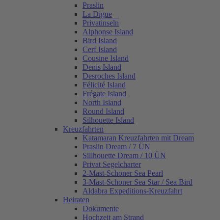
Praslin
La Digue
Privatinseln
Alphonse Island
Bird Island
Cerf Island
Cousine Island
Denis Island
Desroches Island
Félicité Island
Frégate Island
North Island
Round Island
Silhouette Island
Kreuzfahrten
Katamaran Kreuzfahrten mit Dream
Praslin Dream / 7 ÜN
Sillhouette Dream / 10 ÜN
Privat Segelcharter
2-Mast-Schoner Sea Pearl
3-Mast-Schoner Sea Star / Sea Bird
Aldabra Expeditions-Kreuzfahrt
Heiraten
Dokumente
Hochzeit am Strand