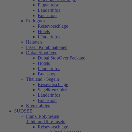
Fluganreise
Länderinfos
Buchshop
Rodrigues
Reisevorschläge
Hotels
Länderinfos
Heiraten
Insel - Kombinationen
Dubai StopOver
Dubai StopOver Package
Hotels
Länderinfos
Buchshop
Thailand - Segeln
Reisevorschläge
Segelkreuzfahrt
Länderinfos
Buchshop
Kreuzfahrten
SÜDSEE
Franz. Polynesien
Tahiti und ihre Inseln
Reisevorschläge