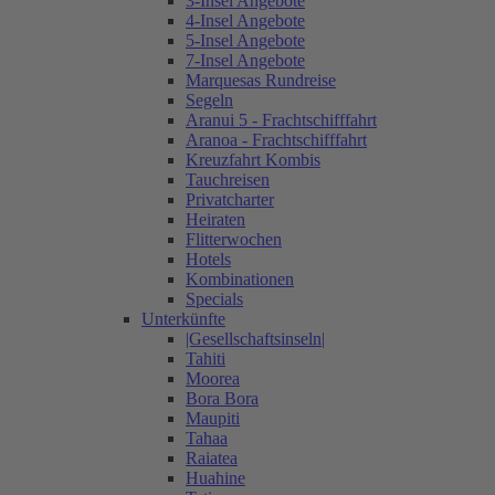
3-Insel Angebote
4-Insel Angebote
5-Insel Angebote
7-Insel Angebote
Marquesas Rundreise
Segeln
Aranui 5 - Frachtschifffahrt
Aranoa - Frachtschifffahrt
Kreuzfahrt Kombis
Tauchreisen
Privatcharter
Heiraten
Flitterwochen
Hotels
Kombinationen
Specials
Unterkünfte
|Gesellschaftsinseln|
Tahiti
Moorea
Bora Bora
Maupiti
Tahaa
Raiatea
Huahine