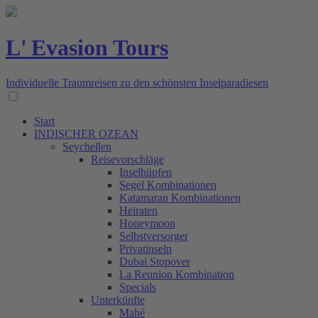
L' Evasion Tours
Individuelle Traumreisen zu den schönsten Inselparadiesen
Start
INDISCHER OZEAN
Seychellen
Reisevorschläge
Inselhüpfen
Segel Kombinationen
Katamaran Kombinationen
Heiraten
Honeymoon
Selbstversorger
Privatinseln
Dubai Stopover
La Reunion Kombination
Specials
Unterkünfte
Mahé