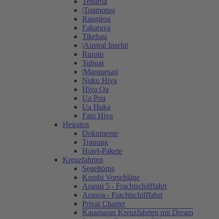
Tetiaroa
|Tuamotus|
Rangiroa
Fakarava
Tikehau
|Austral Inseln|
Rurutu
Tubuai
|Marquesas|
Nuku Hiva
Hiva Oa
Ua Pou
Ua Huka
Fatu Hiva
Heiraten
Dokumente
Trauung
Hotel-Pakete
Kreuzfahrten
Segeltörns
Kombi Vorschläge
Aranui 5 - Frachtschifffahrt
Aranoa - Frachtschifffahrt
Privat Charter
Katamaran Kreuzfahrten mit Dream